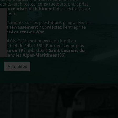
ents, architectes, constructeurs, entreprise
s,
entreprises de bâtiment
et collectivités de
rvention.
seignements sur les prestations proposées en
cs
et
terrassement
?
Contactez
l'entreprise
Saint-Laurent-du-Var
.
e POLONIO JM sont ouverts du lundi au
 à 12h et de 14h à 19h. Pour en savoir plus
prise de TP
implantée à
Saint-Laurent-du-
ce
dans les
Alpes-Maritimes (06)
.
Actualités