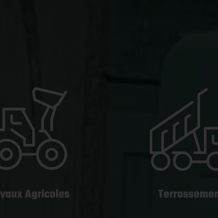
vaux Agricoles
Terrasseme