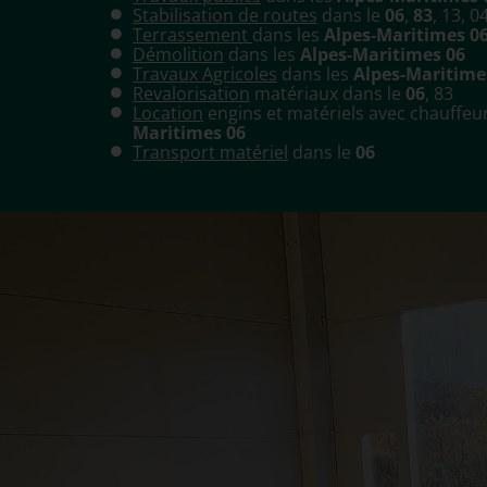
Stabilisation de routes
dans le
06
,
83
, 13, 0
Terrassement
dans les
Alpes-Maritimes 0
Démolition
dans les
Alpes-Maritimes 06
Travaux Agricoles
dans les
Alpes-Maritime
Revalorisation
matériaux dans le
06
, 83
Location
engins et matériels avec chauffeu
Maritimes 06
Transport matériel
dans le
06