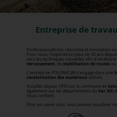
POLONIO JM Saint-Laurent-du-Var, ent
Entreprise de trava
Professionnalisme, réactivité et innovation so
Pour nous, l'expérience (plus de 30 ans depu
vers les techniques nouvelles afin d'améliorer
terrassement
, de
stabilisation de routes
ou
L'entreprise POLONIO JM s'engage dans une
l
revalorisation
des matériaux
utilisés.
Installés depuis 1993 sur la commune de
Sain
également sur les départements du
Var
(
83
) 
nous confient.
Pour en savoir plus, vous pouvez visualiser n