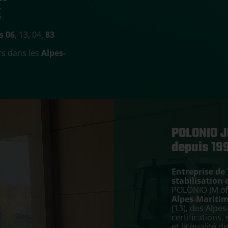
4
6
s 06
, 13, 04,
83
rs dans les
Alpes-
POLONIO JM
depuis 19
Entreprise de
stabilisation 
POLONIO JM off
Alpes-Maritim
(13), des Alpes
certifications,
et la qualité d