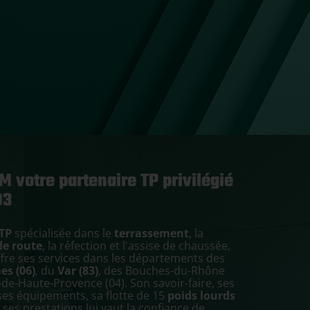
 votre partenaire TP privilégié
93
 TP
spécialisée dans le
terrassement
, la
de route
, la réfection et l'assise de chaussée,
re ses services dans les départements des
es (06)
, du
Var (83)
, des Bouches-du-Rhône
-de-Haute-Provence (04). Son savoir-faire, ses
 ses équipements, sa flotte de 15
poids lourds
e ses prestations lui vaut la confiance de