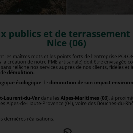
reprise TP et travaux publics Nice 0
ux publics et de terrassemen
Nice (06)
nt les maîtres mots et les points forts de l'entreprise POLO
is la création de notre PME artisanale) doit être envisag
 sans relâche nos services auprès de nos clients, fidèles et 
 de
démolition.
ogique écologique
de
diminution de son impact environ
t-Laurent-du-Var
dans les
Alpes-Maritimes
(
06
), à proxim
des
Alpes-de-Haute-Provence
(04), voire des Bouches-du-Rhô
os dernières
réalisations
.