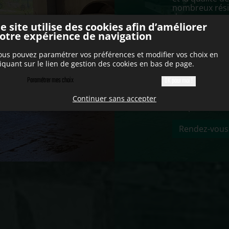
nombreux résid
de gros œuvre
e site utilise des cookies afin d’améliorer
sa zone d'inte
otre expérience de navigation
Besoin de ren
travaux publi
ous pouvez paramétrer vos préférences et modifier vos choix en
POLONIO JM à
liquant sur le lien de gestion des cookies en bas de page.
Les bureaux d
Paramétrer mes choix
OK pour moi !
vendredi de 8h
sur cette
entre
Continuer sans accepter
Var
près de
Ni
Rendez-vous