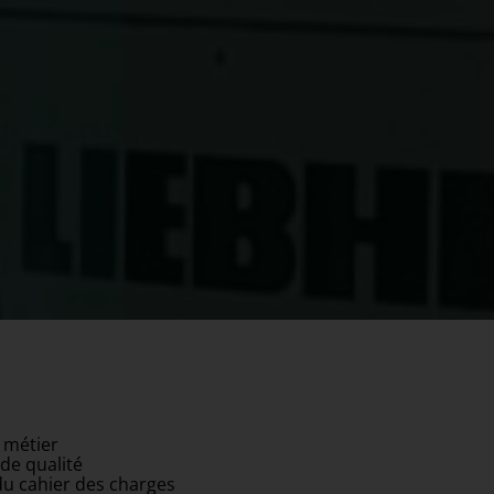
 métier
 de qualité
du cahier des charges