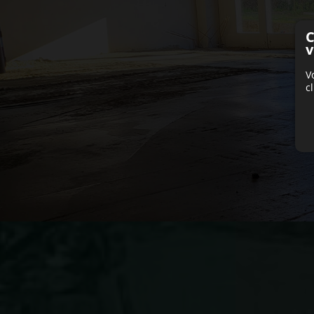
C
v
V
c