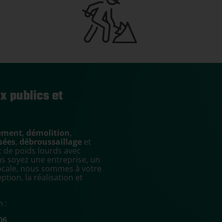
x publics et
ement
,
démolition
,
sées
,
débroussaillage
et
 de poids lourds avec
us soyez une entreprise, un
 locale, nous sommes à votre
ion, la réalisation et
 :
06