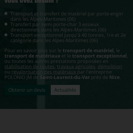
vous avez besoin ?
Transport et transfert de matériel par porte-engin
dans les Alpes-Maritimes (06)
Transfert par semi porte-char 3 essieux
directionnels dans les Alpes-Maritimes (06)
Transport exceptionnel jusqu'à 40 tonnes,
1re
et 2e
catégorie dans les Alpes-Maritimes (06)
Pour en savoir plus sur le
transport de matériel
, le
transport de matériaux
et le
transport exceptionnel
,
ou toutes les autres prestations proposées en
stabilisation de routes
,
travaux agricoles
,
démolition
ou
revalorisation des matériaux
par l'entreprise
POLONIO JM de
Saint-Laurent-du-Var
près de
Nice
.
Obtenir un devis
Actualités