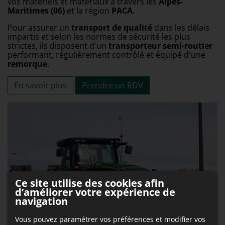
vos matériels et matériaux à travers les
Alpes-
Maritimes (06)
et la région
PACA
.
Pour assurer un
transport de qualité
dans les délais
impartis et selon les normes de sécurité les plus
strictes, ils disposent d'un
transporteur semi-routier
performant, régulièrement contrôlé et équipé d'une
remorque
.
En savoir plus
Prendre un RDV
Ce site utilise des cookies afin
d’améliorer votre expérience de
navigation
Vous pouvez paramétrer vos préférences et modifier vos